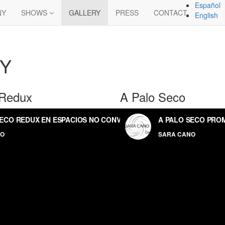
Español
NY
SHOWS
GALLERY
PRESS
CONTACT
English
Y
 Redux
A Palo Seco