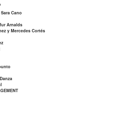
A
:
Sara Cano
fur Arnalds
nez y Mercedes Cortés
ez
z
punto
 Danza
l
NAGEMENT